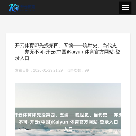
开云体育即先授第四、五编——晚世史、当代史
——亦无不可-开云(中国)Kaiyun·体育官方网站-登
录入口
发布日期：2026-01-29 21:29 点击次数：99