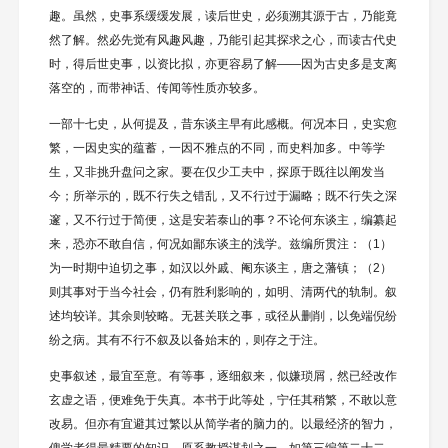
趣。虽然，史事系缓缓发展，读后世史，必须溯其源于古，乃能竟
然了解。然必先觉有风趣风趣，乃能引起其探求之心，而读古代史
时，得后世史事，以资比拟，亦更容易了解——因为古史多是支离
落空的，而带神话、传闻等性质亦较多。
一部十七史，从何提及，昔东谈主早有此感概。何况本日，史实愈
繁，一因史实的蕴蓄，一因不雅点的不同，而史料加多。中等学
生，又非挑升盘问之家。要在仅少工夫中，探原于既往以阐发当
今；所举示的，既不行失之错乱，又不行过于漏略；既不行失之深
邃，又不行过于简便，这是安若泰山的事？不论何东谈主，编纂起
来，恐亦不敢自信，何况如鄙东谈主的浅学。兹编所贯注：（1）
为一时期中迫切之事，如汉以外戚、阉东谈主，唐之藩镇；（2）
则其事对于当今社会，仍有胜利影响的，如明、清两代的轨制。叙
述均较详。其余则较略。无甚关联之事，或径从删削，以免端倪纷
纷之病。其有不行不叙及以备始末的，则存之于注。
史事叙述，最宜至意。有等事，逐细叙来，似嫌琐屑，然已经改作
玄虚之语，便难免于失真。本书于此等处，宁任其稍繁，不敢以意
改易。但亦有宜避其过繁以从简学者的脑力的。以最经济的智力，