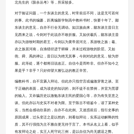
北先生的《陔余丛考》等，所采较多。
对于验证问题，一个东谈主的意见，时常前后不同，这是无可若何
的事。此书的编纂，距离编新学制高中教科书时，快要十年了。鄙
东谈主的意见，自亦不行全无调动。如汉族由来，鄙东谈主昔日主
见西来之说，今则对于此说亦不敢折服。又如伏羲氏，鄙东谈主昔
亦以为游牧时期的君王，今则以为黄帝居河北，系游牧之族；羲、
农之族居河南，自渔猎径进于耕稼，并未过程游牧的阶层。又如
尧、舜、禹的禅让，昔日以为绝无其事，今则对此的意见，较为舒
服。此等处，逐个都将旧说改正。自信今是而昨非。但亦不知今之
果是乎？非乎？只好仰望大雅弘达的教正辛苦。
编教科书，自不宜羼入辩论。但此亦只指空言或偏激穿凿之谈。至
于正确的表面，成为读史的知识的，则不徒不在禁例，并宜为荒谬
的输入。又诈骗历史以激勉东谈主民的爱国心等，亦为有失至意之
谈。但此亦以与史实不对者为限。至于陈古不错鉴今，读了某种史
实，当然会感动欣喜的，自亦不在此例。又迷惑前后，指引史事的
原因成果，过头变迁之是以然的，则看似辩论，实系运动解释的性
质，其不行强指为主不雅自更无待于言了。本书从名义上看，似乎
有发辩论之处，实王人死守此三例，是以自信为尚无臆逞之弊。