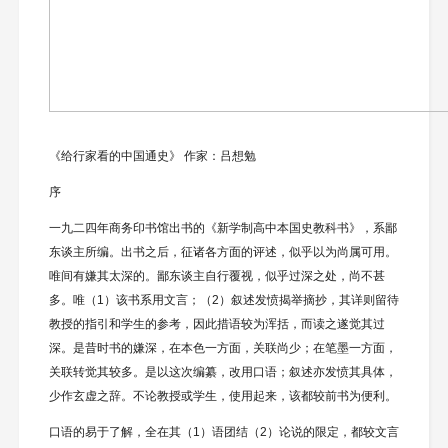
《给行家看的中国通史》 作家：吕想勉
序
一九二四年商务印书馆出书的《新学制高中本国史教科书》，系鄙
东谈主所编。出书之后，征诸各方面的评述，似乎以为尚属可用。
唯间有嫌其太深的。鄙东谈主自行覆视，似乎过深之处，尚不甚
多。唯（1）该书系用文言；（2）叙述发愤揭举摘抄，其详则留待
教授的指引和学生的参考，因此措语较为浑括，而读之遂觉其过
深。是昔时书的嫌深，在本色一方面，关联尚少；在笔墨一方面，
关联转觉其较多。是以这次编纂，改用口语；叙述亦发愤其具体，
少作玄虚之辞。不论教授或学生，使用起来，该都较前书为便利。
口语的易于了解，全在其（1）语团结（2）论说的限定，都较文言