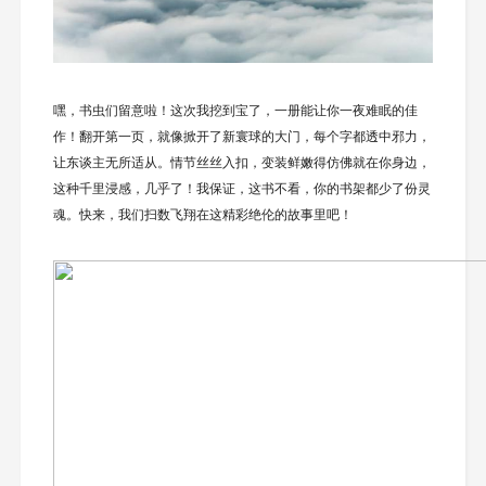
嘿，书虫们留意啦！这次我挖到宝了，一册能让你一夜难眠的佳
作！翻开第一页，就像掀开了新寰球的大门，每个字都透中邪力，
让东谈主无所适从。情节丝丝入扣，变装鲜嫩得仿佛就在你身边，
这种千里浸感，几乎了！我保证，这书不看，你的书架都少了份灵
魂。快来，我们扫数飞翔在这精彩绝伦的故事里吧！