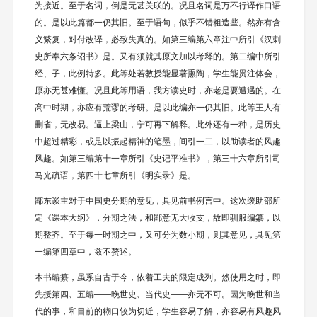
为接近。至于名词，倒是无甚关联的。况且名词是万不行译作口语
的。是以此篇都一仍其旧。至于语句，似乎不错粗造些。然亦有含
义繁复，对付改译，必致失真的。如第三编第六章注中所引《汉刺
史所奉六条诏书》是。又有须就其原文加以考释的。第二编中所引
经、子，此例特多。此等处若教授能显著熏陶，学生能贯注体会，
原亦无甚难懂。况且此等用语，我方读史时，亦老是要遭遇的。在
高中时期，亦应有荒谬的考研。是以此编亦一仍其旧。此等王人有
删省，无改易。逼上梁山，宁可再下解释。此外还有一种，是历史
中超过精彩，或足以振起精神的笔墨，间引一二，以助读者的风趣
风趣。如第三编第十一章所引《史记平准书》，第三十六章所引司
马光疏语，第四十七章所引《明实录》是。
鄙东谈主对于中国史分期的意见，具见前书例言中。这次缓助部所
定《课本大纲》，分期之法，和鄙意无大收支，故即驯服编纂，以
期整齐。至于每一时期之中，又可分为数小期，则其意见，具见第
一编第四章中，兹不赘述。
本书编纂，虽系自古于今，依着工夫的限定成列。然使用之时，即
先授第四、五编——晚世史、当代史——亦无不可。因为晚世和当
代的事，和目前的糊口较为切近，学生容易了解，亦容易有风趣风