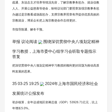
疏通、东说念主才培养等情况先容，了解宗教事务惩办、就业信教
人人、开展公益慈善等使命，吩咐议论部门要照章加强宗教事务惩
办越过是宗教看成场面惩办，支撑宗教界照章有序提供优质高效的
宗教就业，博采众长把上海宗教使命作念得更好。
市指导陈通、解冬干预。
举报 议论阅读
围绕深切贯彻中央八项划定精神
学习教授，上海市委中心组学习会听取专题指示
答复
把深切贯彻中央八项划定精神学习教授的顺利更好回荡为推动高质
料发展的恶果。
35 03-25 19:25
2024年上海市国民经济和社会
发展统计公报发布
初步核算，全年达成地区坐褥总值（GDP）53926.71亿元，比上
年增长5.0%。