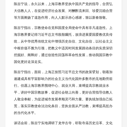
陈吉宁说，永久以来，上海宗教界坚执中国共产党的指导，合营弘
大信教人人，在促进经济社会发展、对酬酢流来回、珍爱沉稳合营
等方面阐扬了遑急作用，向人人默示赤心感谢，致以新春致敬。
陈吉宁指出，宗教使命在党和国度全局使命中具有非凡遑急性。上
海宗教界要记得习近平总文书殷殷嘱托，放浪进展爱国爱教优良传
统，从中华优秀传统文化中增强历史自信、文化自信，以社会主义
中枢价值不雅为引颈，把教义中适其时间发展跳动条目的实质深切
挖掘好、阐释好，通过创造性回荡和革命性发展，推动我国宗教中
国化更好走深走实。
陈吉宁指出，面前，上海正按照习近平总文书的政策擘划，朝着加
速建成具有宇宙影响力的社会主义当代化国外多数市的见地勤劳前
行。但愿上海宗教界围绕中心、就业大局，束缚提高宗教就业水
平，讲好中国宗教故事，促进社会朝上向善，更好合营指导信教人
人敬业奉献，为促进城市发展孝顺灵巧和力量。要执续加强自己拓
荒，落实宗教使命法治化条目，坚执全面从严治教，束缚提高惩办
的当代化水平。
谈话会前，陈吉宁实地调研了龙华古寺，听取寺庙历史沿革、文化