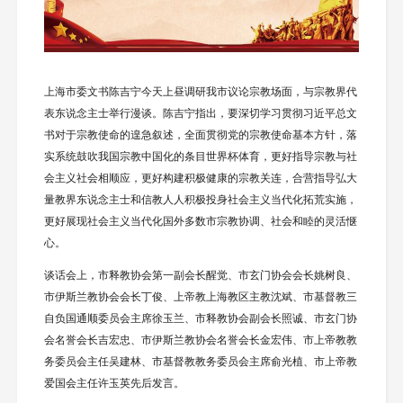
上海市委文书陈吉宁今天上昼调研我市议论宗教场面，与宗教界代
表东说念主士举行漫谈。陈吉宁指出，要深切学习贯彻习近平总文
书对于宗教使命的遑急叙述，全面贯彻党的宗教使命基本方针，落
实系统鼓吹我国宗教中国化的条目世界杯体育，更好指导宗教与社
会主义社会相顺应，更好构建积极健康的宗教关连，合营指导弘大
量教界东说念主士和信教人人积极投身社会主义当代化拓荒实施，
更好展现社会主义当代化国外多数市宗教协调、社会和睦的灵活惬
心。
谈话会上，市释教协会第一副会长醒觉、市玄门协会会长姚树良、
市伊斯兰教协会会长丁俊、上帝教上海教区主教沈斌、市基督教三
自负国通顺委员会主席徐玉兰、市释教协会副会长照诚、市玄门协
会名誉会长吉宏忠、市伊斯兰教协会名誉会长金宏伟、市上帝教教
务委员会主任吴建林、市基督教教务委员会主席俞光植、市上帝教
爱国会主任许玉英先后发言。