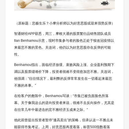
（原标题：悲极生乐？小摩分析师以为好意思股或迎来强势反弹）
智通财经APP获悉，周三，摩根大通的股票繁衍品销售团队成员
Ilan Benhamou示意，现时市集参与者的脸色正处于悛改冠疫情以
来最悲不雅的景色。关连词，他仍以为好意思股存在反弹的可能
性。
Benhamou指出，面临经济放缓、衰败风险上涨、企业盈利预期下
调以及股票缱绻价下降，投资者很难不变得愈加悲不雅。关连词，
他强调：“往往情况下，最利弊的反弹常常发生在一切看起来最悲
不雅的本事。”
在给客户的敷陈中，Benhamou写谈：“市集已被负面脸色所落
幕。关于像我这么的逆向投资者来说，很难不去反向操作，尤其是
在往常几年中最进击的宏不雅经济玉成来之际。”
他此前曾提出投资者暂停“逢高卖出”的策略，但承认这一不雅点未
能获得市集考证。上周，好意思股再度着落，标普500指数着落