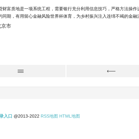
贷财富质地是一项系统工程，需要银行充分利用信息技巧，严格方法操作
的同期，有用留心金融风险世界杯体育，为乡村振兴注入连绵不竭的金融
北京市
登录入口
@2013-2022
RSS地图
HTML地图