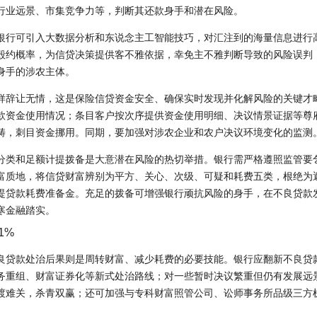
行业远景、市集竞争力等，判断其还款身手和潜在风险。
银行可引入大数据分析和东说念主工智能技巧，对汇注到的海量信息进行
毁约概率，为信贷决策提供客不雅依据，幸免主不雅判断导致的风险误判
身手的涉农主体。
样辞让无情，这是保险信贷资金安全、确保实时发现并化解风险的关键才
款资金使用情况；条目客户按次序提供资金使用明细、决议情景证据等尊
畴，刺目资金挪用。同期，要加强对涉农企业和农户决议环境变化的监测
分类和足额计提拨备是大意潜在风险的热切举措。银行需严格遵照监管要
富质地，将信贷财富辨别为平方、关心、次级、可疑和耗费五类，根绝为
提贷款耗费准备金。充足的拨备可增强银行顽抗风险的身手，在不良贷款
寒金融踏实。
1%
良贷款处治后果则是周转财富、减少耗费的必要技能。银行应翻新不良贷
务重组、财富证券化等新式处治路线；对一些暂时决议繁重但仍有发展远
渡难关，杀青双赢；还可加强与专科财富照管公司、讼师事务所品级三方
。