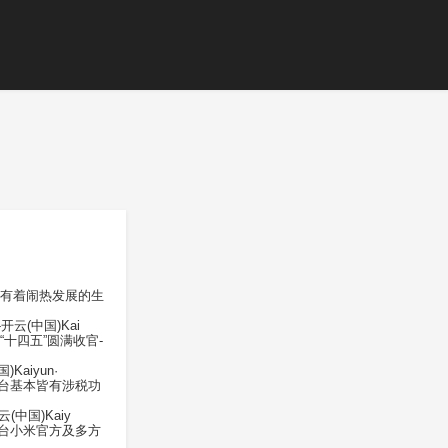
有着闹热发展的生
开云(中国)Kai
“十四五”圆满收官-
)Kaiyun·
平台基本皆有涉税功
(中国)Kaiy
平台小米官方及多方