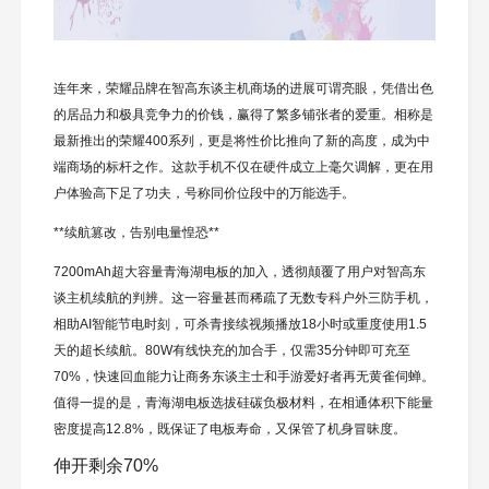
连年来，荣耀品牌在智高东谈主机商场的进展可谓亮眼，凭借出色
的居品力和极具竞争力的价钱，赢得了繁多铺张者的爱重。相称是
最新推出的荣耀400系列，更是将性价比推向了新的高度，成为中
端商场的标杆之作。这款手机不仅在硬件成立上毫欠调解，更在用
户体验高下足了功夫，号称同价位段中的万能选手。
**续航篡改，告别电量惶恐**
7200mAh超大容量青海湖电板的加入，透彻颠覆了用户对智高东
谈主机续航的判辨。这一容量甚而稀疏了无数专科户外三防手机，
相助AI智能节电时刻，可杀青接续视频播放18小时或重度使用1.5
天的超长续航。80W有线快充的加合手，仅需35分钟即可充至
70%，快速回血能力让商务东谈主士和手游爱好者再无黄雀伺蝉。
值得一提的是，青海湖电板选拔硅碳负极材料，在相通体积下能量
密度提高12.8%，既保证了电板寿命，又保管了机身冒昧度。
伸开剩余70%