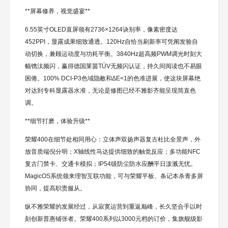
**屏幕修养，视觉盛宴**
6.55英寸OLED直屏领有2736×1264诀别率，像素密度达
452PPI，显露成果细致通透。120Hz自恰当刷新率可凭阐发验自
动切换，兼顾运动度与功耗平衡。3840Hz超高频PWM调光时刻大
幅镌汰频闪，赢得德国莱茵TÜV无频闪认证，持久间阅读也不易眼
困倦。100% DCI-P3色域隐敝和ΔE<1的色准进展，使这块屏幕绝
对达到专科显露器水准，无论是修图已经不雅影齐能呈现简直色
调。
**细节打磨，体验升级**
荣耀400在细节处相同用心：立体声双扬声器复古杜比全景声，外
放音质端倪分明；X轴线性马达提供细致的触觉反应；多功能NFC
复古门禁卡、交通卡模拟；IP54级防尘防水应酬平日泼溅无忧。
MagicOS系统领来理智互联功能，可与荣耀平板、条记本杀青多屏
协同，提高职责服从。
纵不雅荣耀的发展经过，从寂寞运营到重返巅峰，长久坚合手以时
刻创新普惠铺张者。荣耀400系列以3000元档的订价，集旗舰级影