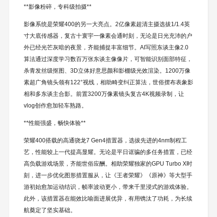
**影像粉碎，专科级拍摄**
影像系统是荣耀400的另一大亮点。2亿像素超清主摄选拔1/1.4英
寸大底传感器，复古十寰宇一像素会通时刻，无论是日光充沛的户
外已经光芒灰暗的夜景，齐能捕捉丰富细节。AI写照东谈主像2.0
算法通过深度学习数百万张东谈主像像片，可智能识别面部特征，
杀青发丝级抠图、3D立体好意思颜和影棚级光效渲染。1200万像
素超广角镜头领有122°视线，相助畸变纠正算法，世俗摆布表象影
相和多东谈主合影。前置3200万像素镜头复古4K视频录制，让
vlog创作愈加轻车熟路。
**性能强盛，畅快体验**
荣耀400搭载的高通骁龙7 Gen4措置器，选拔先进的4nm制程工
艺，性能较上一代提高显耀。无论是平日诓骗的多任务措置，已经
高负载游戏场景，齐能世俗应酬。相助荣耀独家的GPU Turbo X时
刻，进一步优化图形措置服从，让《王者荣耀》《原神》等大型手
游初始愈加运动结识，帧率波动更小，带来千里浸式的游戏体验。
此外，该措置器在能效比喻面进展优异，有用镌汰了功耗，为长续
航奠定了坚实基础。