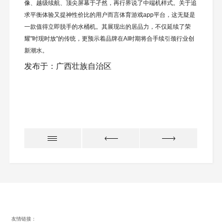
像、越级续航、顶尖屏幕于孑然，再行界说了中端机样式。关于追
求平衡体验又提神性价比的用户而言体育游戏app平台，这无疑是
一款值得立即脱手的水桶机。其展现出的居品力，不仅延续了荣
耀"时现时放"的传统，更预示着品牌在AI时期将合手续引颈行业创
新潮水。
发布于：广西壮族自治区
友情链接：