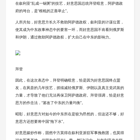
在叙利亚“乱成一锅粥”的技艺，好意思国总统拜登暗意，阿萨德政
府的垮台，是“根柢的正善举止”。
人所共知，好意思方长久不救助阿萨德政权，叙利亚的计谋位置，
使其成为中东政事神态中的要害一环，而好意思国不肯看到俄罗斯
和伊朗，通过救助阿萨德政权，扩大自己在中东的影响力。
拜登
因此，在这次表态中，拜登明确暗意，恰是因为好意思国终点盟
友，在夙昔的几年技艺，抓续减轻俄罗斯、伊朗以及真主党武装的
力量，才导致了他们无法再保卫阿萨德政府。拜登强调，恰是好意
思方的作念法，“篡改了中东的力量均衡”。
昭彰，好意思方对如今的中东所在是较为昂然的，但这还不够，好
意思方还想要将中国“拖下水”。
好意思媒炒作称，固然中方莫得在叙利亚派驻军事挽救团，也莫得